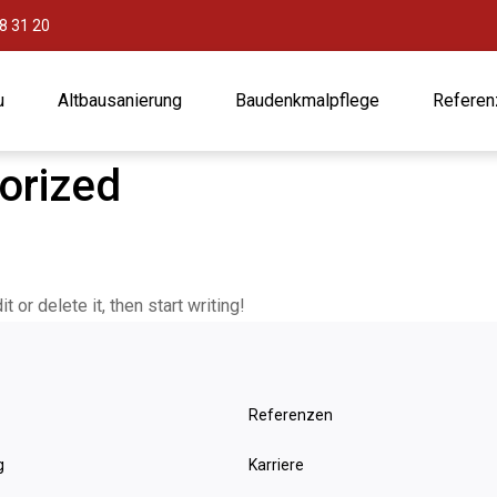
8 31 20
u
Altbausanierung
Baudenkmalpflege
Referen
orized
 or delete it, then start writing!
Referenzen
g
Karriere