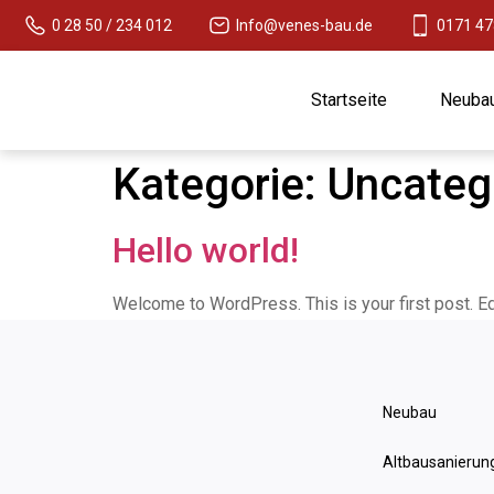
0 28 50 / 234 012
Info@venes-bau.de
0171 47
Startseite
Neuba
Kategorie:
Uncateg
Hello world!
Welcome to WordPress. This is your first post. Edit
Neubau
Altbausanierun