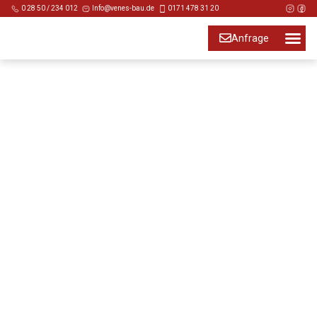
0 28 50 / 234 012
Info@venes-bau.de
0171 478 31 20
Anfrage