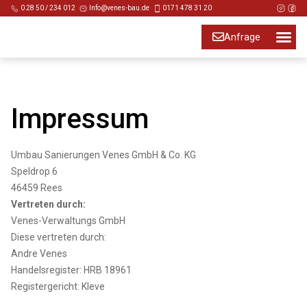
0 28 50 / 234 012
Info@venes-bau.de
0171 478 31 20
Anfrage
Impressum
Umbau Sanierungen Venes GmbH & Co. KG
Speldrop 6
46459 Rees
Vertreten durch:
Venes-Verwaltungs GmbH
Diese vertreten durch:
Andre Venes
Handelsregister: HRB 18961
Registergericht: Kleve